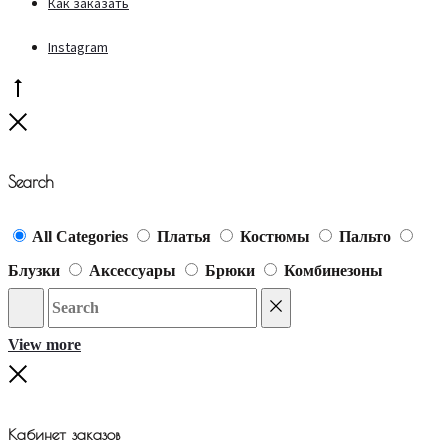
Как заказать
Instagram
Go
to
Close
top
Search
All Categories
Платья
Костюмы
Пальто
Блузки
Аксессуары
Брюки
Комбинезоны
Search
Reset
View more
Close
Кабинет заказов