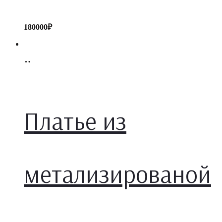
180000
₽
Select
options
Платье из
метализированой