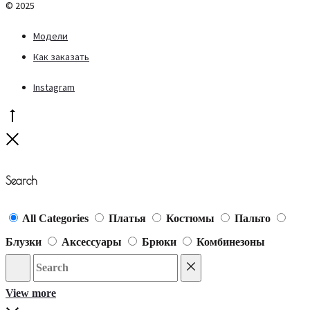
© 2025
Модели
Как заказать
Instagram
Go
to
Close
top
Search
All Categories
Платья
Костюмы
Пальто
Блузки
Аксессуары
Брюки
Комбинезоны
Search
Reset
View more