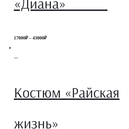
«Диана»
17000
₽
–
43000
₽
Select
options
Костюм «Райская
жизнь»