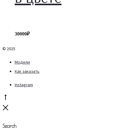
30000
₽
© 2025
Модели
Как заказать
Instagram
Go
to
Close
top
Search