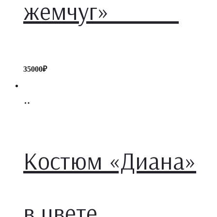
жемчуг»
35000
₽
Select
options
Костюм «Диана»
в цвете